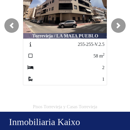
Previous
Next
Torrevieja / LA MATA PUEBLO
255-255-V.2.5
2
58
m
2
1
Pisos Torrevieja y Casas Torrevieja
Inmobiliaria Kaixo